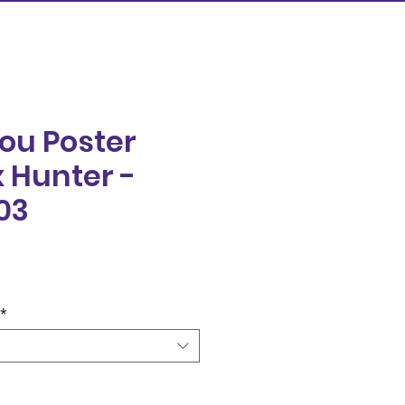
ou Poster
 Hunter -
03
eço
*