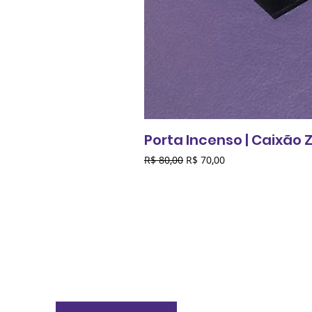
Porta Incenso | Caixão
Preço normal
Preço promocional
R$ 80,00
R$ 70,00
Contato
oficinadotiobatata@gmail.com
WhatsApp: 11 96907-0284