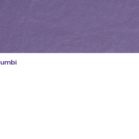
 Zumbi
Loja
Políticas
Ver tudo
Entregas e devoluç
Quadros e Posters
Política da loja