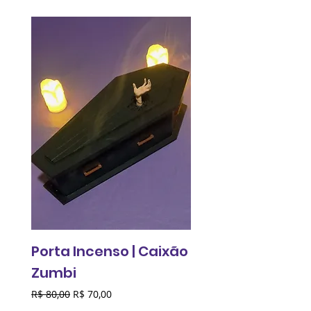
Porta Incenso | Caixão
Relógio de pared
Zumbi
Fantasma do
Comunismo
Preço normal
Preço promocional
R$ 80,00
R$ 70,00