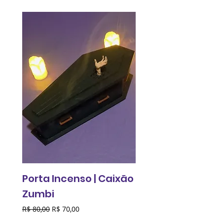
Porta Incenso | Caixão
Relógio de pared
Zumbi
Fantasma do
Comunismo
Preço normal
Preço promocional
R$ 80,00
R$ 70,00