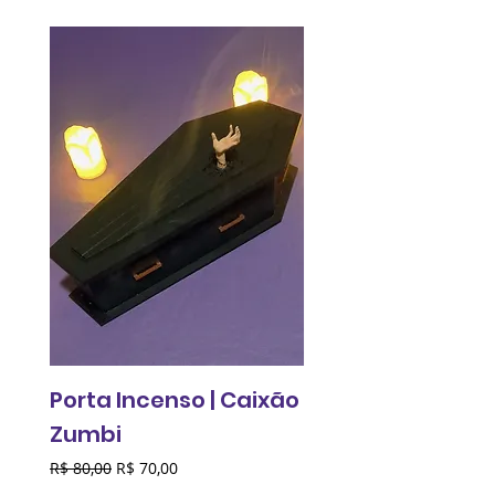
Porta Incenso | Caixão
Relógio de pared
Zumbi
Fantasma do
Comunismo
Preço normal
Preço promocional
R$ 80,00
R$ 70,00