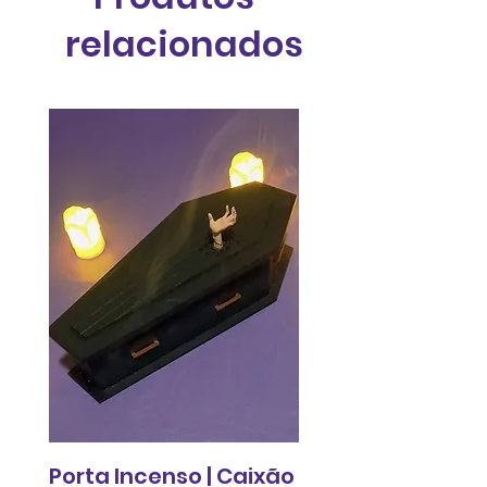
relacionados
Porta Incenso | Caixão
Relógio de pared