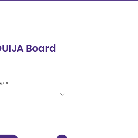
OUIJA Board
eço
eis
*