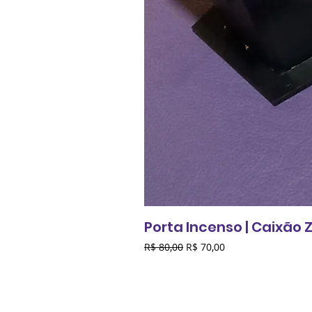
Porta Incenso | Caixão
Preço normal
Preço promocional
R$ 80,00
R$ 70,00