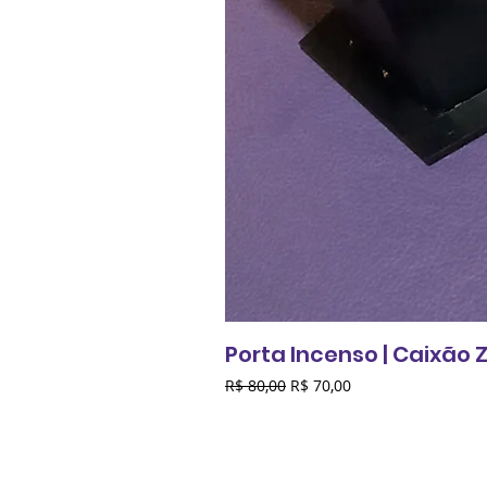
Porta Incenso | Caixão
Preço normal
Preço promocional
R$ 80,00
R$ 70,00