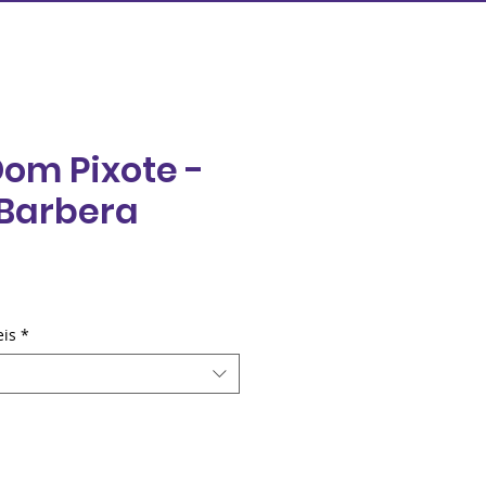
Dom Pixote -
Barbera
eço
eis
*