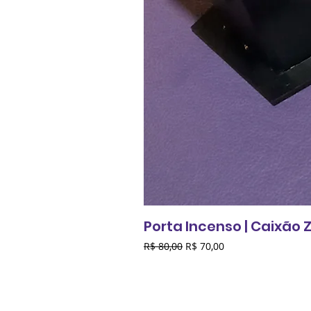
Porta Incenso | Caixão
Preço normal
Preço promocional
R$ 80,00
R$ 70,00