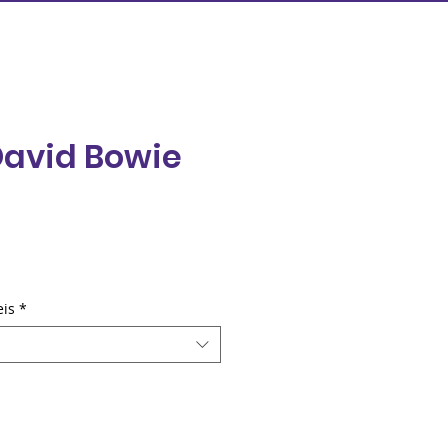
David Bowie
eço
eis
*