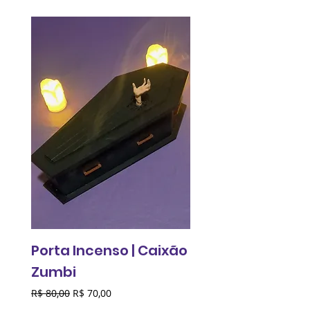
Porta Incenso | Caixão
Relógio de pared
Zumbi
Fantasma do
Comunismo
Preço normal
Preço promocional
R$ 80,00
R$ 70,00