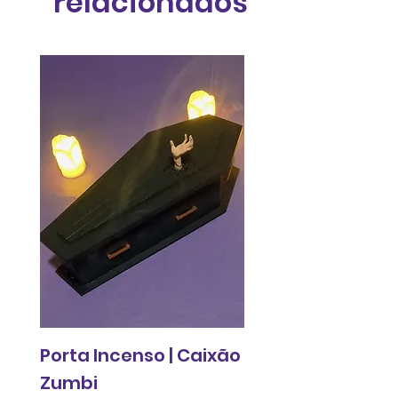
relacionados
Porta Incenso | Caixão
Relógio de pared
Zumbi
Fantasma do