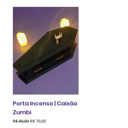
Porta Incenso | Caixão
Relógio de pared
Zumbi
Fantasma do
Comunismo
Preço normal
Preço promocional
R$ 80,00
R$ 70,00