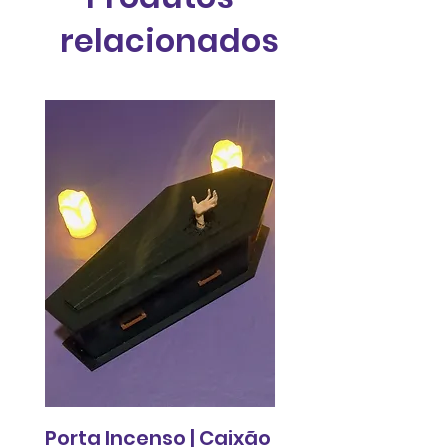
relacionados
Porta Incenso | Caixão
Relógio de pared