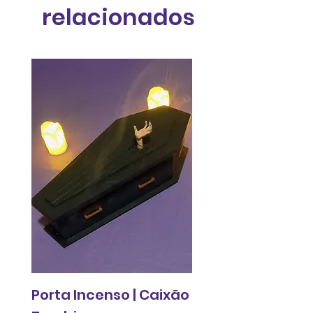
relacionados
Porta Incenso | Caixão
Relógio de pared