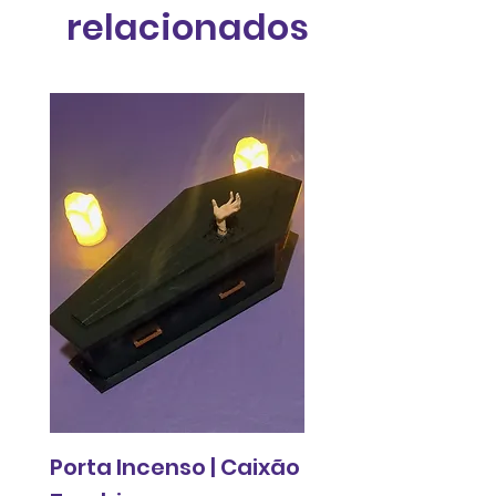
relacionados
Porta Incenso | Caixão
Relógio de pared