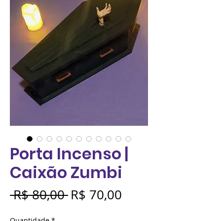
Porta Incenso |
Caixão Zumbi
Preço
Preço
 R$ 80,00 
R$ 70,00
normal
promocional
Quantidade
*