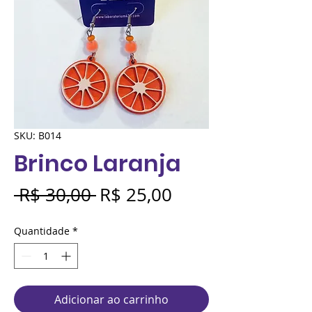
SKU: B014
Brinco Laranja
Preço
Preço
 R$ 30,00 
R$ 25,00
normal
promocional
Quantidade
*
Adicionar ao carrinho