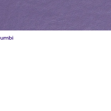
 Zumbi
Loja
Políticas
Ver tudo
Entregas e devoluç
Quadros e Posters
Política da loja
Decoração e Utensílios
Política de cookies