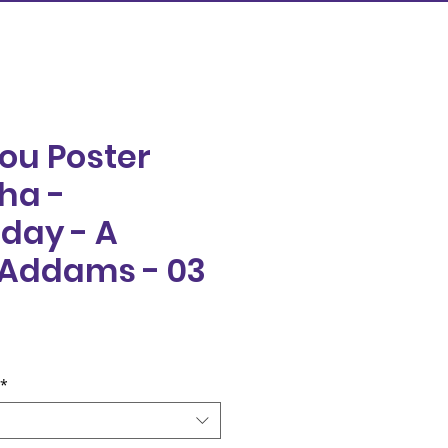
ou Poster
ha -
day - A
 Addams - 03
eço
*