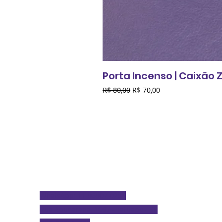
Porta Incenso | Caixão
Preço normal
Preço promocional
R$ 80,00
R$ 70,00
Contato
oficinadotiobatata@gmail.com
WhatsApp: 11 96907-0284
Rua Apucarana, 1097 - Tatuapé - SP