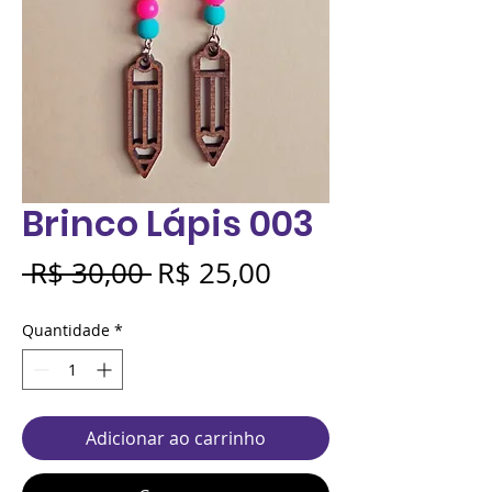
Brinco Lápis 003
Preço
Preço
 R$ 30,00 
R$ 25,00
normal
promocional
Quantidade
*
Adicionar ao carrinho