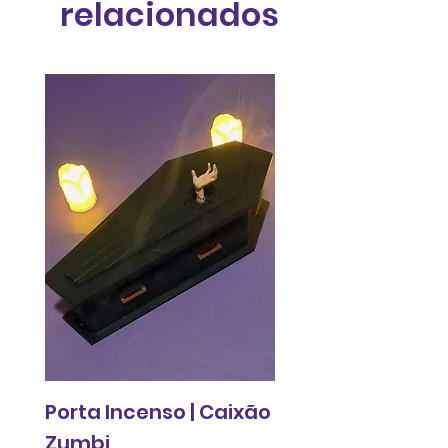
relacionados
Porta Incenso | Caixão
Relógio de pared
Zumbi
Fantasma do